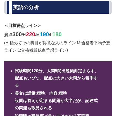
英語の分析
＜目標得点ライン＞
300
220
190
180
満点
/H
/M
/L
(H:極めてその科目が得意な人のライン M:合格者平均予想
ライン L:合格者最低点予想ライン)
試験時間120分、大問5問出題傾向定まらず、
配点もいびつ。配点の大きい大問から着手す
る
長文は語彙:標準、内容:標準
設問は答えが定まる問題が大半だが、記述式
の問題も散見される