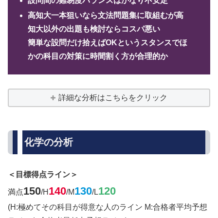
設問間の難易度バランスはかなり不安定
高知大一本狙いなら文法問題集に取組むが高
知大以外の出題も検討ならコスパ悪い
簡単な設問だけ拾えばOKというスタンスでほ
かの科目の対策に時間割く方が合理的か
詳細な分析はこちらをクリック
化学の分析
＜目標得点ライン＞
150
140
130
120
満点
/H
/M
/L
(H:極めてその科目が得意な人のライン M:合格者平均予想