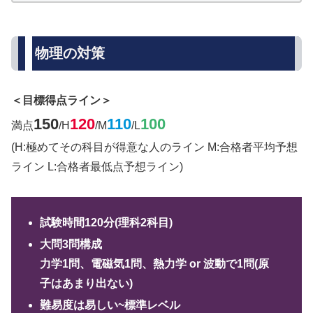
物理の対策
＜目標得点ライン＞
150
120
110
100
満点
/H
/M
/L
(H:極めてその科目が得意な人のライン M:合格者平均予想
ライン L:合格者最低点予想ライン)
試験時間120分(理科2科目)
大問3問構成
力学1問、電磁気1問、熱力学 or 波動で1問(原
子はあまり出ない)
難易度は易しい~標準レベル