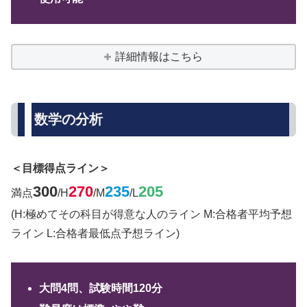
詳細情報はこちら
数学の分析
＜目標得点ライン＞
300
270
235
205
満点
/H
/M
/L
(H:極めてその科目が得意な人のライン M:合格者平均予想
ライン L:合格者最低点予想ライン)
大問4問、試験時間120分