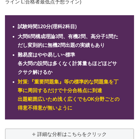
ライン L:合格者最低点予想ライン)
試験時間120分(理科2科目)
大問6問構成理論3問、有機2問、高分子1問た
だし変則的に無機2問出題の実績もあり
難易度はやや易しい~標準
各大問の設問は多くなく計算量もほどほどサ
クサク解けるか
対策:『重要問題集』等の標準的な問題集を丁
寧に周回するだけで十分合格点に到達
出題範囲広いため浅く広くでもOK分野ごとの
得意不得意が無いように
詳細な分析はこちらをクリック