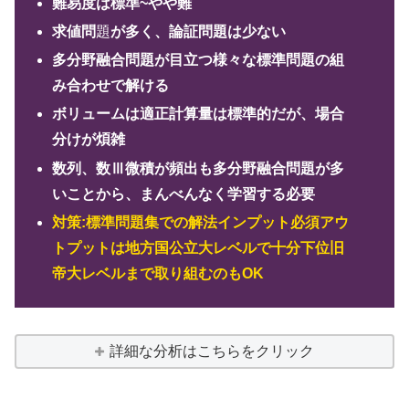
難易度は標準~やや難
求値問
題
が多く、論証問題は少ない
多分野融合問題が目立つ様々な標準問題の組
み合わせで解ける
ボリュームは適正計算量は標準的だが、場合
分けが煩雑
数列、数Ⅲ微積が頻出も多分野融合問題が多
いことから、まんべんなく学習する必要
対策:標準問題集での解法インプット必須アウ
トプットは地方国公立大レベルで十分下位旧
帝大レベルまで取り組むのもOK
詳細な分析はこちらをクリック