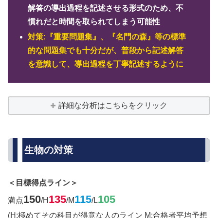
解答の導出過程を記述させる形式のため、不
慣れだと時間を取られてしまう可能性
対策:『重要問題集』、『名門の森』等の標準
的な問題集でも十分だが、普段から記述解答
を意識して、導出過程を丁寧記述するように
詳細な分析はこちらをクリック
生物の対策
＜目標得点ライン＞
150
135
115
105
満点
/H
/M
/L
(H:極めてその科目が得意な人のライン M:合格者平均予想