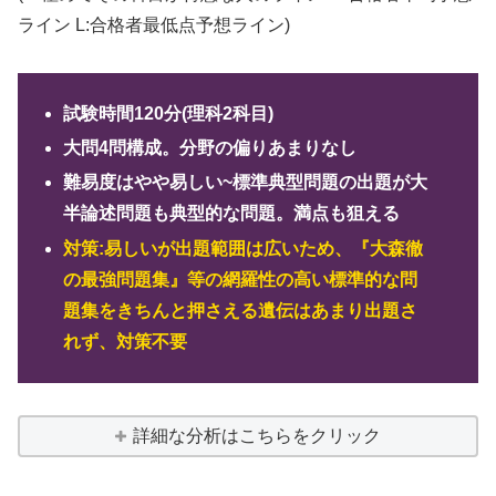
ライン L:合格者最低点予想ライン)
試験時間120分(理科2科目)
大問4問構成。分野の偏りあまりなし
難易度はやや易しい~標準典型問題の出題が大
半論述問題も典型的な問題。満点も狙える
対策:易しいが出題範囲は広いため、『大森徹
の最強問題集』等の網羅性の高い標準的な問
題集をきちんと押さえる遺伝はあまり出題さ
れず、対策不要
詳細な分析はこちらをクリック