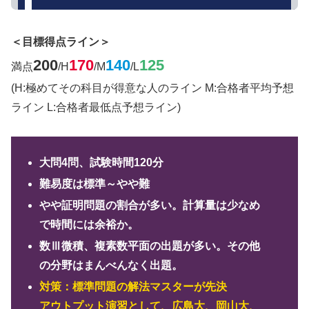
＜目標得点ライン＞
200
170
140
125
満点
/H
/M
/L
(H:極めてその科目が得意な人のライン M:合格者平均予想
ライン L:合格者最低点予想ライン)
大問4問、試験時間120分
難易度は標準～やや難
やや証明問題の割合が多い。計算量は少なめ
で時間には余裕か。
数Ⅲ微積、複素数平面の出題が多い。その他
の分野はまんべんなく出題。
対策：
標準問題の解法マスターが先決
アウトプット演習として、広島大、岡山大、