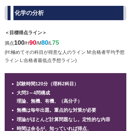
化学の分析
＜目標得点ライン＞
100
90
80
75
満点
/H
/M
/L
(H:極めてその科目が得意な人のライン M:合格者平均予想
ライン L:合格者最低点予想ライン)
試験時間120分（理科2科目）
大問3～4問構成
理論、無機、有機、（高分子）
無機は毎年出題。重点的な対策が必要
理論がほとんど計算問題なし。定性的な内容
時間は余るが、知っていれば得点、