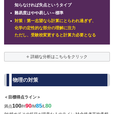
知らなければ失点というタイプ
難易度はやや易しい～標準
対策：
第一志望なら計算にとらわれ過ぎず、
化学の定性的な部分の理解に注力
ただし、受験校変更すると計算力必要となる
詳細な分析はこちらをクリック
物理の対策
＜目標得点ライン＞
100
90
85
80
満点
/H
/M
/L