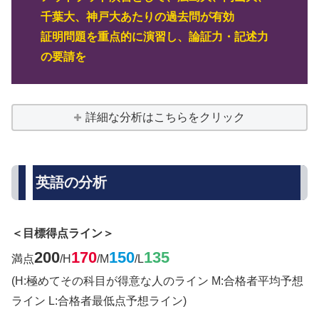
千葉大、神戸大あたりの過去問が有効
証明問題を重点的に演習し、論証力・記述力
の要請を
詳細な分析はこちらをクリック
英語の分析
＜目標得点ライン＞
200
170
150
135
満点
/H
/M
/L
(H:極めてその科目が得意な人のライン M:合格者平均予想
ライン L:合格者最低点予想ライン)