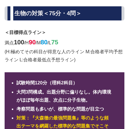
生物の対策＜75分・4問＞
＜目標得点ライン＞
100
90
80
75
満点
/H
/M
/L
(H:極めてその科目が得意な人のライン M:合格者平均予想
ライン L:合格者最低点予想ライン)
試験時間120分（理科2科目）
大問3問構成。出題分野に偏りなし。体内環境
がほぼ毎年出題、次点に分子生物。
考察問題も多いが、標準的な問題が目立つ
対策：『大森徹の最強問題集』等のような頻
出テーマを網羅した標準的な問題集でそこそ