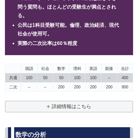
問う質問も。ほとんどの受験生が満点とされ
る。
公民は1科目受験可能。倫理、政治経済、現代
社会が使用可。
実際の二次比率は60％程度
国語
社会
数学
理科
英語
面接
合計
共通
100
50
50
100
100
–
400
二次
–
–
200
200
200
200
800
詳細情報はこちら
数学の分析