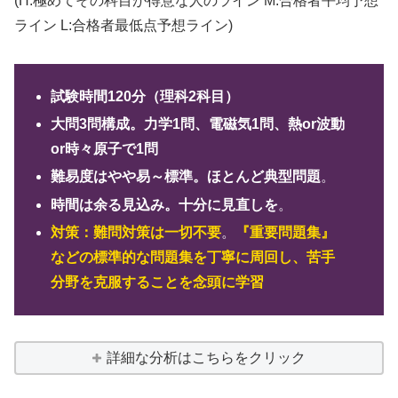
(H:極めてその科目が得意な人のライン M:合格者平均予想
ライン L:合格者最低点予想ライン)
試験時間120分（理科2科目）
大問3問構成。力学1問、電磁気1問、熱or波動
or時々原子で1問
難易度はやや易～標準。ほとんど典型問題
。
時間は余る見込み。十分に見直しを
。
対策：難問対策は一切不要
。
『重要問題集』
などの標準的な問題集を丁寧に周回し、苦手
分野を克服することを念頭に学習
詳細な分析はこちらをクリック