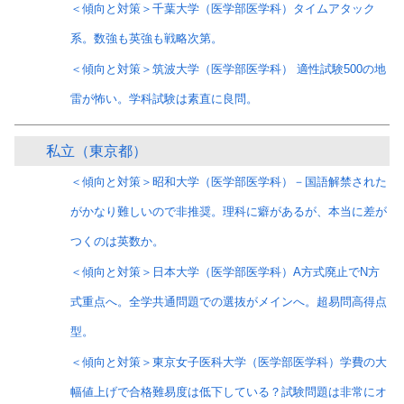
＜傾向と対策＞千葉大学（医学部医学科）タイムアタック
系。数強も英強も戦略次第。
＜傾向と対策＞筑波大学（医学部医学科） 適性試験500の地
雷が怖い。学科試験は素直に良問。
私立（東京都）
＜傾向と対策＞昭和大学（医学部医学科）－国語解禁された
がかなり難しいので非推奨。理科に癖があるが、本当に差が
つくのは英数か。
＜傾向と対策＞日本大学（医学部医学科）A方式廃止でN方
式重点へ。全学共通問題での選抜がメインへ。超易問高得点
型。
＜傾向と対策＞東京女子医科大学（医学部医学科）学費の大
幅値上げで合格難易度は低下している？試験問題は非常にオ