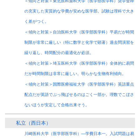
＜傾向と対策＞東北医科薬科大学（医学部医学科）奨学金枠
の充実した実質的な学費が安めな医学部。試験は理科で大き
く差がつく。
＜傾向と対策＞自治医科大学（医学部医学科）平易だが時間
制限が非常に厳しい（特に数学と化学で顕著）過去問演習を
繰り返し、時間配分の最適化が必須。
＜傾向と対策＞埼玉医科大学（医学部医学科）全体的に易問
だが時間制限は非常に厳しい。明らかな生物有利傾向。
＜傾向と対策＞国際医療福祉大学（医学部医学科）英語重点
配点だが英語でぶっ飛ばせるのはごく一部か。理数でこぼさ
ないほうが安定して合格出来そう。
私立（西日本）
川崎医科大学（医学部医学科）―学費日本一。入試問題は易