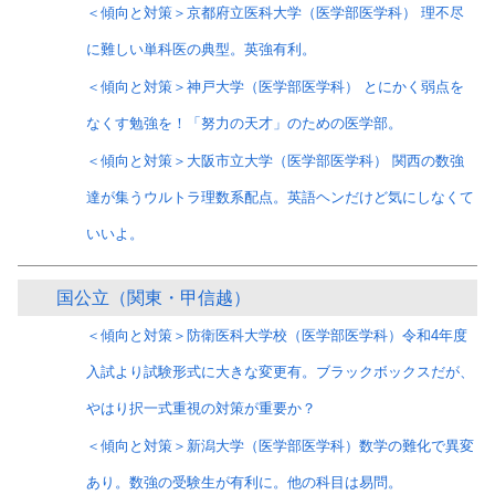
＜傾向と対策＞京都府立医科大学（医学部医学科） 理不尽
に難しい単科医の典型。英強有利。
＜傾向と対策＞神戸大学（医学部医学科） とにかく弱点を
なくす勉強を！「努力の天才」のための医学部。
＜傾向と対策＞大阪市立大学（医学部医学科） 関西の数強
達が集うウルトラ理数系配点。英語ヘンだけど気にしなくて
いいよ。
国公立（関東・甲信越）
＜傾向と対策＞防衛医科大学校（医学部医学科）令和4年度
入試より試験形式に大きな変更有。ブラックボックスだが、
やはり択一式重視の対策が重要か？
＜傾向と対策＞新潟大学（医学部医学科）数学の難化で異変
あり。数強の受験生が有利に。他の科目は易問。