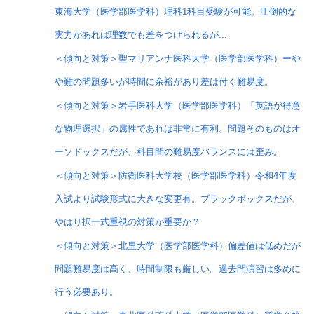
東海大学（医学部医学科）理科1科目受験が可能。圧倒的な
実力があれば理数でも差をつけられるが...
＜傾向と対策＞聖マリアンナ医科大学（医学部医学科）ーや
や難の問題多いが時間に余裕があり差は付く難易度。
＜傾向と対策＞岩手医科大学（医学部医学科）「英語が得意
な物理選択」の属性であれば非常に有利。問題そのものはオ
ーソドックスだが、科目間の難易度バランスには歪み。
＜傾向と対策＞防衛医科大学校（医学部医学科）令和4年度
入試より試験形式に大きな変更有。ブラックボックスだが、
やはり択一式重視の対策が重要か？
＜傾向と対策＞北里大学（医学部医学科）偏差値は低めだが
問題難易度は高く、時間制限も厳しい。過去問演習は多めに
行う必要あり。