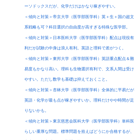
ーソドックスだが、化学だけはかなり稼ぎやすい。
＜傾向と対策＞帝京大学（医学部医学科）英＋生＋国の超文
系戦略も可？科目選択の自由度が高すぎる特殊な医学部。
＜傾向と対策＞日本医科大学（医学部医学科）配点は現役有
利だが試験の中身は浪人有利。英語と理科で差がつく。
＜傾向と対策＞東邦大学（医学部医学科）英語重点配点＆難
易度もかなり高い。理科も生物選択有利で、文系人間は受け
やすい。ただし数学も基礎は抑えておくこと。
＜傾向と対策＞杏林大学（医学部医学科）全体的に平易だが
英語・化学が最も点が稼ぎやすいか。理科だけやや時間が足
りないかも。
＜傾向と対策＞東京慈恵会医科大学（医学部医学科）単科医
らしい重厚な問題。標準問題を拾えばどうにか合格するが、