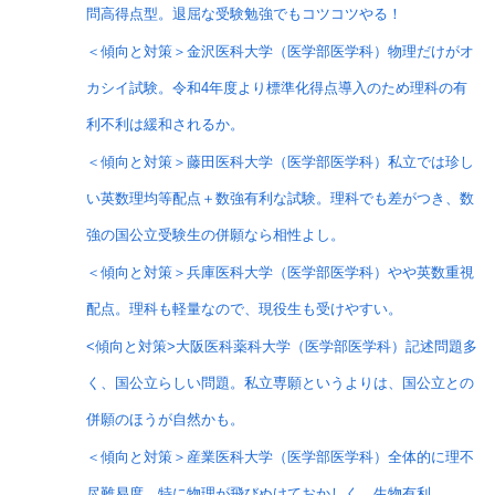
問高得点型。退屈な受験勉強でもコツコツやる！
＜傾向と対策＞金沢医科大学（医学部医学科）物理だけがオ
カシイ試験。令和4年度より標準化得点導入のため理科の有
利不利は緩和されるか。
＜傾向と対策＞藤田医科大学（医学部医学科）私立では珍し
い英数理均等配点＋数強有利な試験。理科でも差がつき、数
強の国公立受験生の併願なら相性よし。
＜傾向と対策＞兵庫医科大学（医学部医学科）やや英数重視
配点。理科も軽量なので、現役生も受けやすい。
<傾向と対策>大阪医科薬科大学（医学部医学科）記述問題多
く、国公立らしい問題。私立専願というよりは、国公立との
併願のほうが自然かも。
＜傾向と対策＞産業医科大学（医学部医学科）全体的に理不
尽難易度。特に物理が飛びぬけておかしく、生物有利。