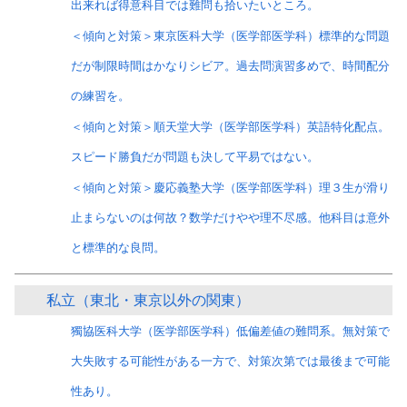
出来れば得意科目では難問も拾いたいところ。
＜傾向と対策＞東京医科大学（医学部医学科）標準的な問題
だが制限時間はかなりシビア。過去問演習多めで、時間配分
の練習を。
＜傾向と対策＞順天堂大学（医学部医学科）英語特化配点。
スピード勝負だが問題も決して平易ではない。
＜傾向と対策＞慶応義塾大学（医学部医学科）理３生が滑り
止まらないのは何故？数学だけやや理不尽感。他科目は意外
と標準的な良問。
私立（東北・東京以外の関東）
獨協医科大学（医学部医学科）低偏差値の難問系。無対策で
大失敗する可能性がある一方で、対策次第では最後まで可能
性あり。