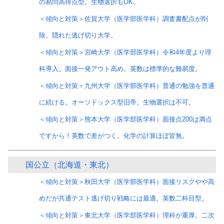
の易問高得点型。生物選択もOK。
＜傾向と対策＞佐賀大学（医学部医学科）調査書配点が削
除。隠れた逃げ切り大学。
＜傾向と対策＞宮崎大学（医学部医学科）令和4年度より理
科導入。面接一発アウト高め。英数は標準的な難易度。
＜傾向と対策＞九州大学（医学部医学科）普通の勉強を普通
に続ける。オーソドックス型旧帝。生物選択は不可。
＜傾向と対策＞熊本大学（医学部医学科）面接点200は満点
ですから！英数で差がつく。化学の計算ほぼ皆無。
国公立（北海道・東北）
＜傾向と対策＞秋田大学（医学部医学科）面接リスクやや高
めだが共通テスト逃げ切り戦略には最適。英数二科目型。
＜傾向と対策＞東北大学（医学部医学科）理科が重厚。二次